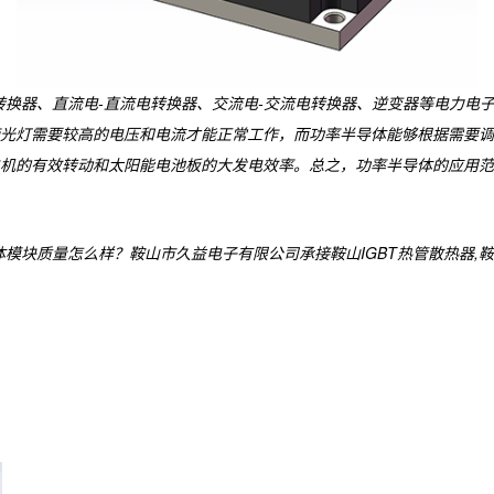
转换器、直流电-直流电转换器、交流电-交流电转换器、逆变器等电力电
光灯需要较高的电压和电流才能正常工作，而功率半导体能够根据需要调
机的有效转动和太阳能电池板的大发电效率。总之，功率半导体的应用范
质量怎么样？鞍山市久益电子有限公司承接鞍山IGBT热管散热器,鞍山功率单