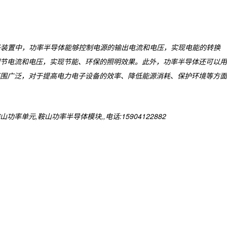
子装置中，功率半导体能够控制电源的输出电流和电压，实现电能的转换
节电流和电压，实现节能、环保的照明效果。此外，功率半导体还可以用
围广泛，对于提高电力电子设备的效率、降低能源消耗、保护环境等方面
元,鞍山功率半导体模块,,电话:15904122882