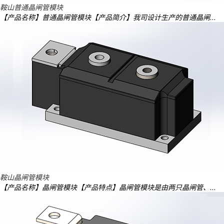
鞍山普通晶闸管模块
【产品名称】普通晶闸管模块【产品简介】我司设计生产的普通晶闸...
鞍山晶闸管模块
【产品名称】晶闸管模块【产品特点】晶闸管模块是由两只晶闸管、...