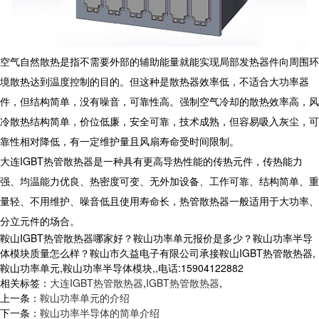
空气自然散热是指不需要外部的辅助能量就能实现局部发热器件向周围环
境散热达到温度控制的目的。但这种是散热器效率低，不适合大功率器
件，但结构简单，没有噪音，可靠性高。强制空气冷却的散热效率高，风
冷散热结构简单，价位低廉，安全可靠，技术成熟，但容易吸入灰尘，可
靠性相对降低，有一定维护量且风扇寿命受时间限制。
大连
IGBT
热管散热器是一种具有更高导热性能的传热元件，传热能力
强、均温能力优良、热密度可变、无外加设备、工作可靠、结构简单、重
量轻、不用维护、噪音低且使用寿命长，热管散热器一般适用于大功率、
分立元件的场合。
鞍山IGBT热管散热器哪家好？鞍山功率单元报价是多少？鞍山功率半导
体模块质量怎么样？鞍山市久益电子有限公司承接鞍山IGBT热管散热器,
鞍山功率单元,鞍山功率半导体模块,,电话:15904122882
相关标签：
大连IGBT热管散热器
,
IGBT热管散热器
,
上一条：
鞍山功率单元的介绍
下一条：
鞍山功率半导体的简单介绍