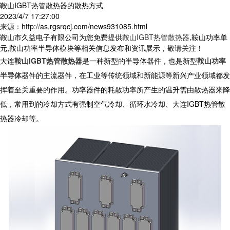
鞍山IGBT热管散热器的散热方式
2023/4/7 17:27:00
来源：http://as.rgsrqcj.com/news931085.html
鞍山市久益电子有限公司为您免费提供
鞍山IGBT热管散热器
,鞍山功率单
元,鞍山功率半导体模块等相关信息发布和资讯展示，敬请关注！
大连
鞍山IGBT热管散热器
是一种新型的半导体器件，也是新型
鞍山功率
半导体
器件的主流器件，在工业等传统领域和新能源等新兴产业领域都发
挥着至关重要的作用。功率器件的耗散功率所产生的温升需由散热器来降
低，常用到的冷却方式有强制空气冷却、循环水冷却、大连
IGBT
热管散
热器冷却等。