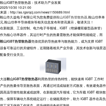
鞍山IGBT热管散热器：技术助力产业发展
2025/10/30 10:21:00
来源：http://as.rgsrqcj.com/news1150689.html
鞍山市久益电子有限公司为您免费提供
鞍山IGBT热管散热器
,鞍山功率单
元,鞍山功率半导体模块等相关信息发布和资讯展示，敬请关注！
在新能源、工业控制、电力电子等领域，IGBT（绝缘栅双极型晶体管）
作为核心功率器件，其运行时产生的热量需散热才能保障性能稳定，而
鞍山IGBT热管散热器
凭借优异的导热效率与散热能力，成为支撑 IGBT
设备可靠运行的关键组件，近期随着相关产业升级，其技术创新与场景适
配备受行业关注。
​ 大连
鞍山IGBT热管散热器
利用热管的传热特性，能快速将 IGBT 工作时
产生的热量传导至散热表面，再通过对流或辐射方式散发，有效避免器件
因高温导致性能衰减或故障。在新能源汽车领域，它为车载 IGBT 模块散
热，保障车辆动力系统稳定运行；在储能系统中，助力 IGBT 器件在高负
荷工况下保持工作状态，提升储能设备的可靠性。​