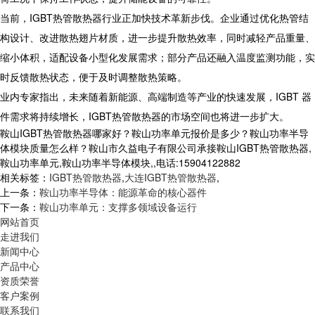
当前，IGBT热管散热器行业正加快技术革新步伐。企业通过优化热管结
构设计、改进散热翅片材质，进一步提升散热效率，同时减轻产品重量、
缩小体积，适配设备小型化发展需求；部分产品还融入温度监测功能，实
时反馈散热状态，便于及时调整散热策略。
​ 业内专家指出，未来随着新能源、高端制造等产业的快速发展，IGBT 器
件需求将持续增长，IGBT热管散热器的市场空间也将进一步扩大。
鞍山IGBT热管散热器哪家好？鞍山功率单元报价是多少？鞍山功率半导
体模块质量怎么样？鞍山市久益电子有限公司承接鞍山IGBT热管散热器,
鞍山功率单元,鞍山功率半导体模块,,电话:15904122882
相关标签：
IGBT热管散热器
,
大连IGBT热管散热器
,
上一条：
鞍山功率半导体：能源革命的核心器件
下一条：
鞍山功率单元：支撑多领域设备运行
网站首页
走进我们
新闻中心
产品中心
资质荣誉
客户案例
联系我们