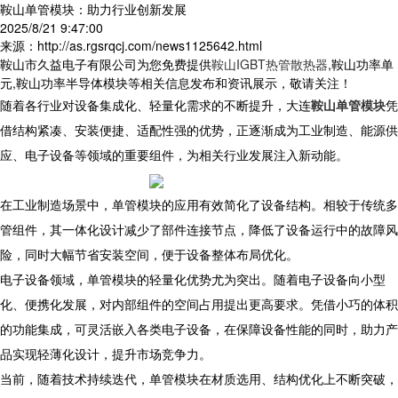
鞍山单管模块：助力行业创新发展
2025/8/21 9:47:00
来源：http://as.rgsrqcj.com/news1125642.html
鞍山市久益电子有限公司为您免费提供
鞍山IGBT热管散热器
,鞍山功率单
元,鞍山功率半导体模块等相关信息发布和资讯展示，敬请关注！
随着各行业对设备集成化、轻量化需求的不断提升，大连
鞍山单管模块
凭
借结构紧凑、安装便捷、适配性强的优势，正逐渐成为工业制造、能源供
应、电子设备等领域的重要组件，为相关行业发展注入新动能。
​ 在工业制造场景中，单管模块的应用有效简化了设备结构。相较于传统多
管组件，其一体化设计减少了部件连接节点，降低了设备运行中的故障风
险，同时大幅节省安装空间，便于设备整体布局优化。
​ 电子设备领域，单管模块的轻量化优势尤为突出。随着电子设备向小型
化、便携化发展，对内部组件的空间占用提出更高要求。凭借小巧的体积
的功能集成，可灵活嵌入各类电子设备，在保障设备性能的同时，助力产
品实现轻薄化设计，提升市场竞争力。
​ 当前，随着技术持续迭代，单管模块在材质选用、结构优化上不断突破，