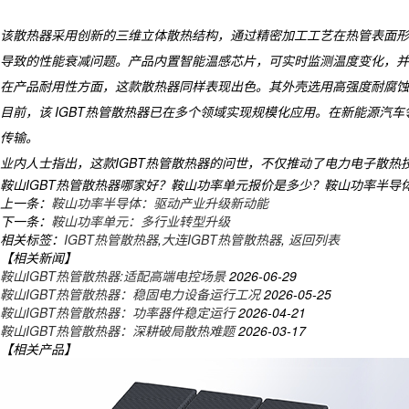
该散热器采用创新的三维立体散热结构，通过精密加工工艺在热管表面形
导致的性能衰减问题。产品内置智能温感芯片，可实时监测温度变化，并
​ 在产品耐用性方面，这款散热器同样表现出色。其外壳选用高强度耐
​ 目前，该 IGBT热管散热器已在多个领域实现规模化应用。在新能源
传输。
​ 业内人士指出，这款IGBT热管散热器的问世，不仅推动了电力电子散
鞍山IGBT热管散热器哪家好？鞍山功率单元报价是多少？鞍山功率半导体模块
上一条：
鞍山功率半导体：驱动产业升级新动能
下一条：
鞍山功率单元：多行业转型升级
相关标签：
IGBT热管散热器
,
大连IGBT热管散热器
,
返回列表
【相关新闻】
鞍山IGBT热管散热器:适配高端电控场景
2026-06-29
鞍山IGBT热管散热器：稳固电力设备运行工况
2026-05-25
鞍山IGBT热管散热器：功率器件稳定运行
2026-04-21
鞍山IGBT热管散热器：深耕破局散热难题
2026-03-17
【相关产品】