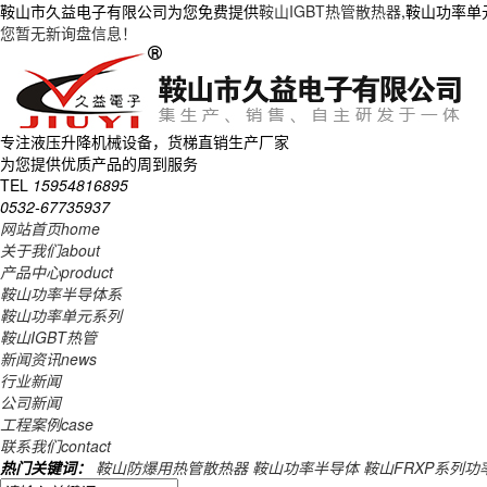
鞍山市久益电子有限公司为您免费提供
鞍山IGBT热管散热器
,鞍山功率
您暂无新询盘信息！
专注液压升降机械设备，货梯直销生产厂家
为您提供优质产品的周到服务
TEL
15954816895
0532-67735937
网站首页
home
关于我们
about
产品中心
product
鞍山功率半导体系
鞍山功率单元系列
鞍山IGBT热管
新闻资讯
news
行业新闻
公司新闻
工程案例
case
联系我们
contact
热门关键词：
鞍山防爆用热管散热器
鞍山功率半导体
鞍山FRXP系列功