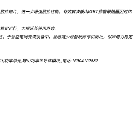
散热鳍片，进一步增强散热性能，有效解决
鞍山IGBT热管散热器
因过热
能稳定运行，大幅延长使用寿命。
统可靠性；于智能电网变流设备中，显著减少设备故障停机情况，保障电力稳定
元,鞍山功率半导体模块,,电话:15904122882