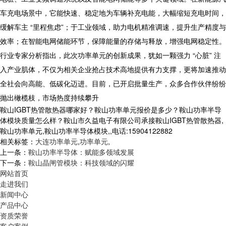
车充电场景中，它能快速、稳定地为车辆补充电能，大幅缩短充电时间，
缓解车主 “里程焦虑”；于工业领域，助力电机精准调速，提升生产精度与
效率；在智能电网储能环节，保障能量的存储与释放，增强电网稳定性。
行业专家分析指出，此次功率单元的创新成果，犹如一颗强力 “心脏” 注
入产业肌体，不仅为相关企业抢占技术高地提供有力支撑，更将加速推动
全社会向高能、低碳化迈进。目前，已开启批量生产，众多合作伙伴纷纷
抛出橄榄枝，市场热度持续攀升
鞍山IGBT热管散热器哪家好？鞍山功率单元报价是多少？鞍山功率半导
体模块质量怎么样？鞍山市久益电子有限公司承接鞍山IGBT热管散热器,
鞍山功率单元,鞍山功率半导体模块,,电话:15904122882
相关标签：
大连功率单元
,
功率单元
,
上一条：
鞍山功率半导体：赋能多领域发展
下一条：
鞍山晶闸管模块：科技领域的闪耀
网站首页
走进我们
新闻中心
产品中心
资质荣誉
客户案例