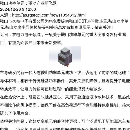
鞍山功率单元：驱动产业新飞跃
2024/12/26 9:12:00
来源：http://as.rgsrqcj.com/news1054612.html
鞍山市久益电子有限公司为您免费提供
鞍山IGBT热管散热器
,鞍山功率单
元,鞍山功率半导体模块等相关信息发布和资讯展示，敬请关注！
近日，在电力电子领域，一项关于
鞍山功率单元
的重大突破引发行业瞩
目，有望为众多产业带来全新变革。
主导研发的新一代大连
鞍山功率单元
成功下线。该运用了前沿的碳化硅半
导体材料，相较于传统硅基功率器件，其开关损耗降低，显著提升了电能
转换效率，让电力传输与使用过程中的能量浪费大幅减少。
在散热设计上，研发团队独具匠心。采用了微通道液冷散热技术，散热效
率相比传统风冷提高，确保即使在高负荷运行下也能维持稳定性能，很大
延长了使用寿命。
值得关注的是，这款功率单元的兼容性更强，可广泛适配于新能源汽车充
电桩、工业变频调速系统以及智能电网储能等多个关键领域。在新能源汽