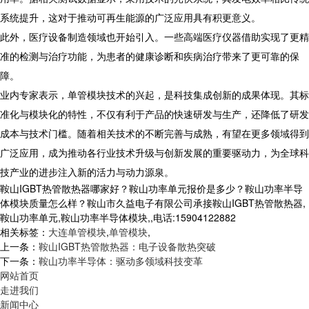
系统提升，这对于推动可再生能源的广泛应用具有积更意义。
此外，医疗设备制造领域也开始引入。一些高端医疗仪器借助实现了更精
准的检测与治疗功能，为患者的健康诊断和疾病治疗带来了更可靠的保
障。
业内专家表示，单管模块技术的兴起，是科技集成创新的成果体现。其标
准化与模块化的特性，不仅有利于产品的快速研发与生产，还降低了研发
成本与技术门槛。随着相关技术的不断完善与成熟，有望在更多领域得到
广泛应用，成为推动各行业技术升级与创新发展的重要驱动力，为全球科
技产业的进步注入新的活力与动力源泉。
鞍山IGBT热管散热器哪家好？鞍山功率单元报价是多少？鞍山功率半导
体模块质量怎么样？鞍山市久益电子有限公司承接鞍山IGBT热管散热器,
鞍山功率单元,鞍山功率半导体模块,,电话:15904122882
相关标签：
大连单管模块
,
单管模块
,
上一条：
鞍山IGBT热管散热器：电子设备散热突破
下一条：
鞍山功率半导体：驱动多领域科技变革
网站首页
走进我们
新闻中心